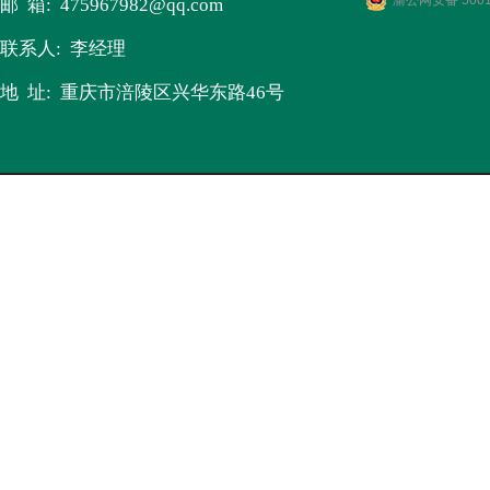
渝公网安备 5001
邮 箱:
475967982
@qq.com
联系人: 李经理
地 址: 重庆市涪陵区兴华东路46号​
版权所有 © 2017-2030 重庆衡生医药连锁有限责任公
3号